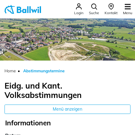
Ballwil
Menu
Login
Suche
Kontakt
zur Startseite
Direkt zur Hauptnavigation
Direkt zum Inhalt
Direkt zur Suche
Direkt zum Stichwortverzeichnis
(ausgewählt)
Home
Abstimmungstermine
Eidg. und Kant.
Volksabstimmungen
Menü anzeigen
Informationen