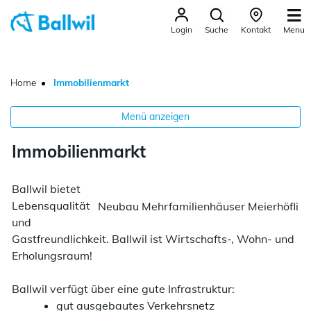
Ballwil
Menu
Login
Suche
Kontakt
zur Startseite
Direkt zur Hauptnavigation
Direkt zum Inhalt
Direkt zur Suche
Direkt zum Stichwortverzeichnis
(ausgewählt)
Home
Immobilienmarkt
Menü anzeigen
Immobilienmarkt
Ballwil bietet
Lebensqualität
Neubau Mehrfamilienhäuser Meierhöfli
und
Gastfreundlichkeit. Ballwil ist Wirtschafts-, Wohn- und
Erholungsraum!
Ballwil verfügt über eine gute Infrastruktur:
gut ausgebautes Verkehrsnetz