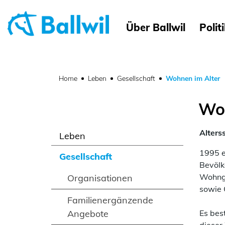
Ballwil
Über Ballwil
Polit
zur Startseite
Direkt zur Hauptnavigation
Direkt zum Inhalt
Direkt zur Suche
Direkt zum Stichwortverzeichnis
(
Home
Leben
Gesellschaft
Wohnen im Alter
Woh
Alters
Leben
1995 e
Gesellschaft
Bevölk
Wohnge
Organisationen
sowie 
Familienergänzende
Angebote
Es bes