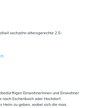
wil sechzehn altersgerechte 2.5-
ch
er geöffnet.
egebedürftigen Einwohnerinnen und Einwohner
ime nach Eschenbach oder Hochdorf.
tes Heim zu geben, wobei sich die max.