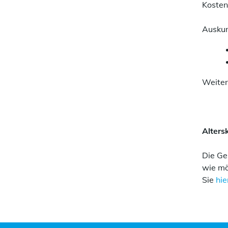
Kosten
Auskunf
Weiter
Alters
Die Ge
wie mö
Sie
hie