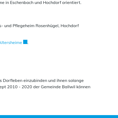
e in Eschenbach und Hochdorf orientiert.
net.
rs- und Pflegeheim Rosenhügel, Hochdorf
en Fenster geöffnet.
Externer Link wird in einem neuen Fenster geöffne
Altersheime
.
das Dorfleben einzubinden und ihnen solange
ept 2010 - 2020 der Gemeinde Ballwil können