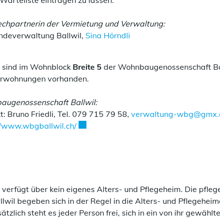
 Warteliste eintragen zu lassen.
chpartnerin der Vermietung und Verwaltung:
deverwaltung Ballwil,
Sina Hörndli
 sind im Wohnblock
Breite 5
der Wohnbaugenossenschaft Ball
rwohnungen vorhanden.
ugenossenschaft Ballwil:
t: Bruno Friedli, Tel. 079 715 79 58,
verwaltung-wbg@gmx.
Externer Link wird in einem neuen Fenst
//www.wbgballwil.ch/
l verfügt über kein eigenes Alters- und Pflegeheim. Die pfl
llwil begeben sich in der Regel in die Alters- und Pflegehe
tzlich steht es jeder Person frei, sich in ein von ihr gewähl