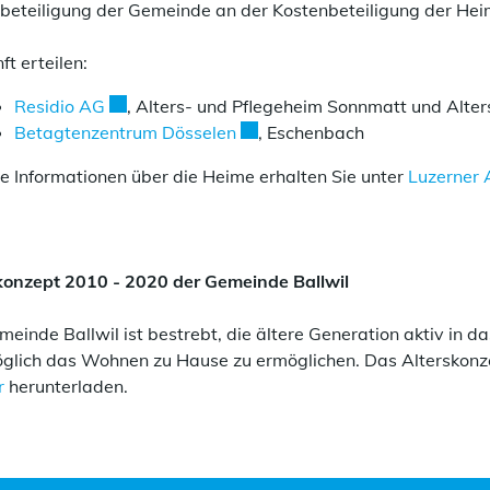
beteiligung der Gemeinde an der Kostenbeteiligung der Heim
t erteilen:
Externer Link wird in einem neuen Fenster geöff
Residio AG
, Alters- und Pflegeheim Sonnmatt und Alte
Externer Link wird in einem neu
Betagtenzentrum Dösselen
, Eschenbach
e Informationen über die Heime erhalten Sie unter
Luzerner 
konzept 2010 - 2020 der Gemeinde Ballwil
meinde Ballwil ist bestrebt, die ältere Generation aktiv in 
glich das Wohnen zu Hause zu ermöglichen. Das Alterskonz
r
herunterladen.