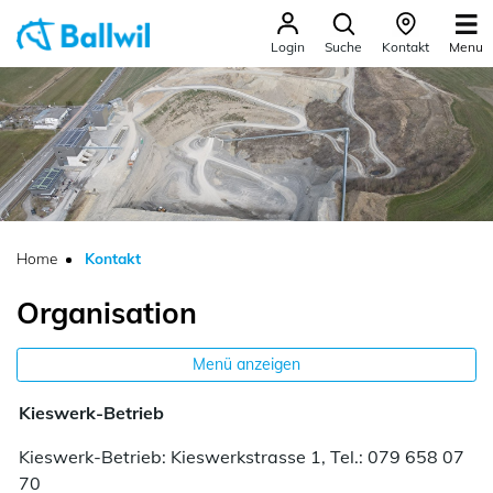
Ballwil
Menu
Login
Suche
Kontakt
zur Startseite
Direkt zur Hauptnavigation
Direkt zum Inhalt
Direkt zur Suche
Direkt zum Stichwortverzeichnis
(ausgewählt)
Home
Kontakt
Organisation
Menü anzeigen
Kieswerk-Betrieb
Kieswerk-Betrieb: Kieswerkstrasse 1, Tel.: 079 658 07
70