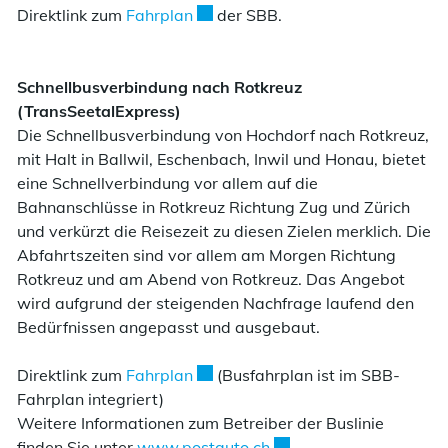
Externer Link wird in einem neuen 
Direktlink zum
Fahrplan
der SBB.
Schnellbusverbindung nach Rotkreuz
(TransSeetalExpress)
Die Schnellbusverbindung von Hochdorf nach Rotkreuz,
mit Halt in Ballwil, Eschenbach, Inwil und Honau, bietet
eine Schnellverbindung vor allem auf die
Bahnanschlüsse in Rotkreuz Richtung Zug und Zürich
und verkürzt die Reisezeit zu diesen Zielen merklich. Die
Abfahrtszeiten sind vor allem am Morgen Richtung
Rotkreuz und am Abend von Rotkreuz. Das Angebot
wird aufgrund der steigenden Nachfrage laufend den
Bedürfnissen angepasst und ausgebaut.
Externer Link wird in einem neuen 
Direktlink zum
Fahrplan
(Busfahrplan ist im SBB-
Fahrplan integriert)
Weitere Informationen zum Betreiber der Buslinie
Externer Link wird in ei
finden Sie unter
www.postauto.ch