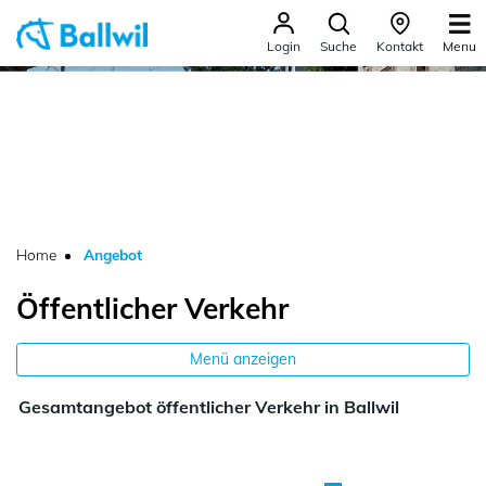
Ballwil
Menu
Login
Suche
Kontakt
zur Startseite
Direkt zur Hauptnavigation
Direkt zum Inhalt
Direkt zur Suche
Direkt zum Stichwortverzeichnis
(ausgewählt)
Home
Angebot
Öffentlicher Verkehr
Menü anzeigen
Gesamtangebot öffentlicher Verkehr in Ballwil