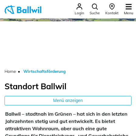
Ballwil
Menu
Login
Suche
Kontakt
zur Startseite
Direkt zur Hauptnavigation
Direkt zum Inhalt
Direkt zur Suche
Direkt zum Stichwortverzeichnis
(ausgewählt)
Home
Wirtschaftsförderung
Standort Ballwil
Menü anzeigen
Ballwil – stadtnah im Grünen – hat sich in den letzten
Jahrzehnten stetig und gut entwickelt. Es bietet
attraktiven Wohnraum, aber auch eine gute
Grundlage für Dienstleistungs- und Gewerbebetriebe.