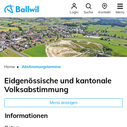
Ballwil
Menu
Login
Suche
Kontakt
zur Startseite
Direkt zur Hauptnavigation
Direkt zum Inhalt
Direkt zur Suche
Direkt zum Stichwortverzeichnis
(ausgewählt)
Home
Abstimmungstermine
Eidgenössische und kantonale
Volksabstimmung
Menü anzeigen
Informationen