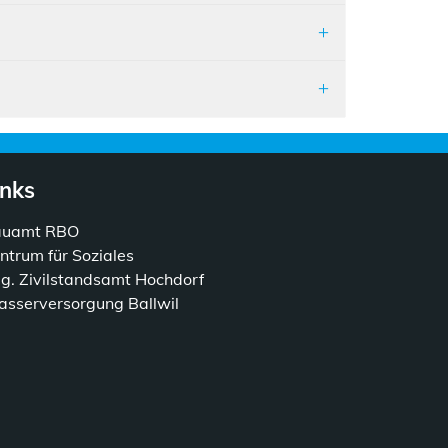
inks
auamt RBO
ntrum für Soziales
g. Zivilstandsamt Hochdorf
sserversorgung Ballwil