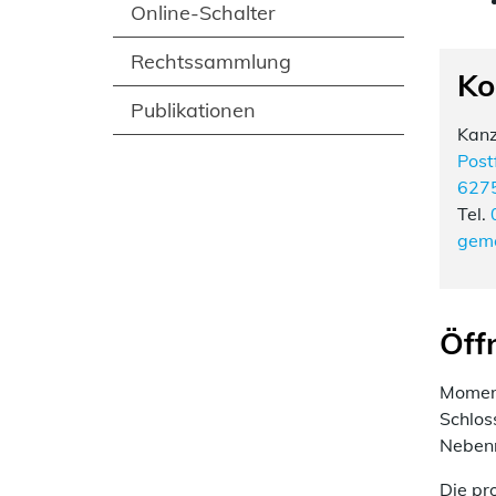
Online-Schalter
Rechtssammlung
Ko
Publikationen
Kanz
Post
6275
Tel.
geme
Öff
Moment
Schlos
Nebenr
Die pr