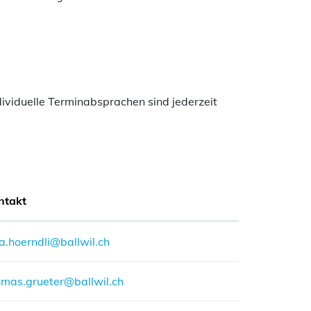
dividuelle Terminabsprachen sind jederzeit
ntakt
a.hoerndli@ballwil.ch
omas.grueter@ballwil.ch