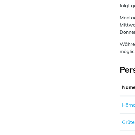
folgt g
Mont
Mitt
Donn
Währen
möglic
Per
Name
Hörnd
Grüte