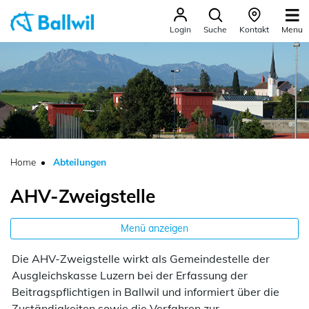
Ballwil
Menu
Login
Suche
Kontakt
zur Startseite
Direkt zur Hauptnavigation
Direkt zum Inhalt
Direkt zur Suche
Direkt zum Stichwortverzeichnis
(ausgewählt)
Home
Abteilungen
AHV-Zweigstelle
Menü anzeigen
Die AHV-Zweigstelle wirkt als Gemeindestelle der
Zugehörige Objekte
Ausgleichskasse Luzern bei der Erfassung der
Beitragspflichtigen in Ballwil und informiert über die
Zuständigkeiten sowie die Verfahren zur