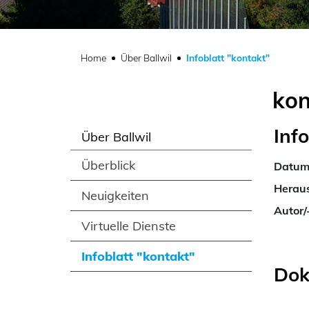
(ausgewä
Home
Über Ballwil
Infoblatt "kontakt"
kon
Inf
Über Ballwil
Überblick
Datu
Heraus
Neuigkeiten
Autor/
Virtuelle Dienste
Infoblatt "kontakt"
Dok
(ausgewählt)