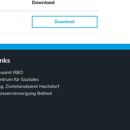
Download
Download
inks
auamt RBO
ntrum für Soziales
g. Zivilstandsamt Hochdorf
sserversorgung Ballwil