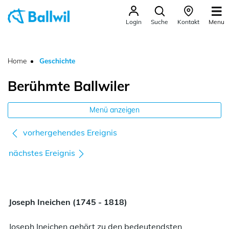
Ballwil
Menu
Login
Suche
Kontakt
zur Startseite
Direkt zur Hauptnavigation
Direkt zum Inhalt
Direkt zur Suche
Direkt zum Stichwortverzeichnis
(ausgewählt)
Home
Geschichte
Berühmte Ballwiler
Menü anzeigen
vorhergehendes Ereignis
nächstes Ereignis
Joseph Ineichen (1745 - 1818)
Joseph Ineichen gehört zu den bedeutendsten