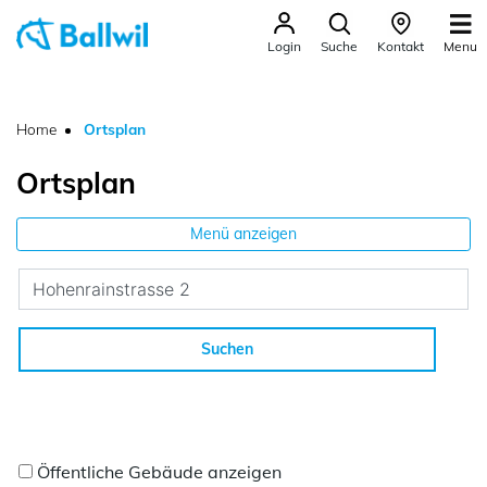
Ballwil
Menu
Login
Suche
Kontakt
zur Startseite
Direkt zur Hauptnavigation
Direkt zum Inhalt
Direkt zur Suche
Direkt zum Stichwortverzeichnis
(ausgewählt)
Home
Ortsplan
Ortsplan
Menü anzeigen
Suchen
Öffentliche Gebäude anzeigen