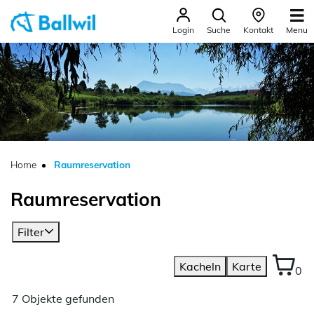
Ballwil
Menu
Login
Suche
Kontakt
zur Startseite
Direkt zur Hauptnavigation
Direkt zum Inhalt
Direkt zur Suche
Direkt zum Stichwortverzeichnis
(ausgewählt)
Home
Raumreservation
Raumreservation
Filter
Kacheln
Karte
0
7 Objekte gefunden