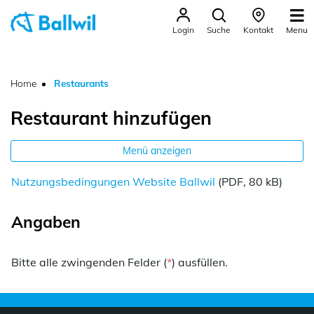
Ballwil
Menu
Login
Suche
Kontakt
zur Startseite
Direkt zur Hauptnavigation
Direkt zum Inhalt
Direkt zur Suche
Direkt zum Stichwortverzeichnis
(ausgewählt)
Home
Restaurants
Restaurant hinzufügen
Menü anzeigen
Nutzungsbedingungen Website Ballwil
(PDF, 80 kB)
Angaben
Bitte alle zwingenden Felder (
*
) ausfüllen.