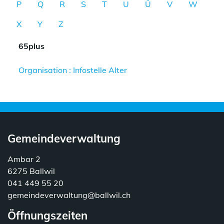
P
Q
R
S
T
U
Ü
V
W
X
Y
Z
65plus
Organisation : Infostelle Alter
Gemeindeverwaltung
Ambar 2
6275 Ballwil
041 449 55 20
gemeindeverwaltung@ballwil.ch
Öffnungszeiten