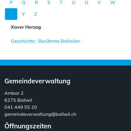
P
Q
R
S
T
U
Ü
V
W
X
Y
Z
Xaver Herzog
Geschichte : Berühmte Ballwiler
Gemeindeverwaltung
Ambar 2
6275 Ballwil
041 449 55 20
gemeindeverwaltung@ballwil.ch
Öffnungszeiten