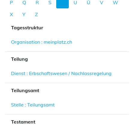
P
Q
R
S
T
U
Ü
V
W
X
Y
Z
Tagesstruktur
Organisation : meinplatz.ch
Teilung
Dienst : Erbschaftswesen / Nachlassregelung
Teilungsamt
Stelle : Teilungsamt
Testament